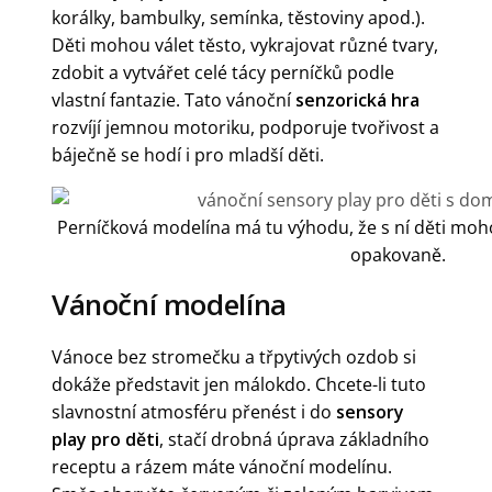
korálky, bambulky, semínka, těstoviny apod.).
Děti mohou válet těsto, vykrajovat různé tvary,
zdobit a vytvářet celé tácy perníčků podle
vlastní fantazie. Tato vánoční
senzorická hra
rozvíjí jemnou motoriku, podporuje tvořivost a
báječně se hodí i pro mladší děti.
Perníčková modelína má tu výhodu, že s ní děti moho
opakovaně.
Vánoční modelína
Vánoce bez stromečku a třpytivých ozdob si
dokáže představit jen málokdo. Chcete-li tuto
slavnostní atmosféru přenést i do
sensory
play pro děti
, stačí drobná úprava základního
receptu a rázem máte vánoční modelínu.