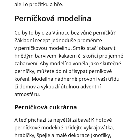
ale i o prožitku a hře.
Perníčková modelína
Co by to bylo za Vánoce bez vůně perníčků?
Základní recept jednoduše proměníte
v perníčkovou modelínu. Směs stačí obarvit
hnědým barvivem, kakaem či skořicí pro jemné
zabarvení. Aby modelína voněla jako skutečné
perníčky, můžete do ní přisypat perníkové
koření. Modelína nádherně provoní vaši třídu
či domov a vykouzlí útulnou adventní
atmosféru.
Perníčková cukrárna
A teď přichází ta největší zábava! K hotové
perníčkové modelíně přidejte vykrajovátka,
hrabičky, špejle a malé dekorace (knoflíky,