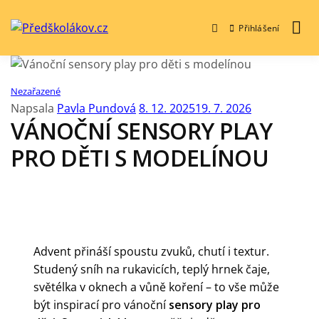
Přihlášení
Předškolákov.cz
Nezařazené
Napsala
Pavla Pundová
8. 12. 2025
19. 7. 2026
VÁNOČNÍ SENSORY PLAY
PRO DĚTI S MODELÍNOU
Advent přináší spoustu zvuků, chutí i textur.
Studený sníh na rukavicích, teplý hrnek čaje,
světélka v oknech a vůně koření – to vše může
být inspirací pro vánoční
sensory play pro