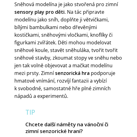
Sněhová modelína je jako stvořená pro zimní
sensory play pro děti
. Na tác připravte
modelínu jako sníh, doplňte ji větvičkami,
bílými bambulkami nebo dřevěnými
kostičkami, sněhovými vločkami, knoflíky či
figurkami zvířátek. Děti mohou modelovat
sněhové koule, stavět sněhuláka, tvořit tvořit
sněhové stavby, zkoumat stopy ve sněhu nebo
jen tak volně objevovat a mačkat modelínu
mezi prsty. Zimní
senzorická hra
podporuje
hmatové vnímání, rozvíjí fantazii a vybízí
k svobodné, samostatné hře plné zimních
nápadů a experimentů.
TIP
Chcete další náměty na vánoční či
zimní senzorické hraní?