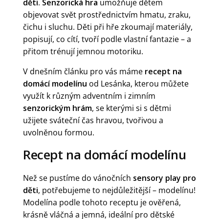
děti
.
Senzorická hra
umožňuje dětem
objevovat svět prostřednictvím hmatu, zraku,
čichu i sluchu. Děti při hře zkoumají materiály,
popisují, co cítí, tvoří podle vlastní fantazie – a
přitom trénují jemnou motoriku.
V dnešním článku pro vás máme
recept na
domácí modelínu
od Lesánka, kterou můžete
využít k různým adventním i zimním
senzorickým hrám
, se kterými si s dětmi
užijete sváteční čas hravou, tvořivou a
uvolněnou formou.
Recept na domácí modelínu
Než se pustíme do vánočních
sensory play pro
děti
, potřebujeme to nejdůležitější – modelínu!
Modelína podle tohoto receptu je ověřená,
krásně vláčná a jemná, ideální pro dětské