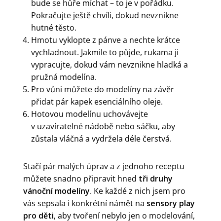
bude se hůře míchat – to je v pořádku.
Pokračujte ještě chvíli, dokud nevznikne
hutné těsto.
Hmotu vyklopte z pánve a nechte krátce
vychladnout. Jakmile to půjde, rukama ji
vypracujte, dokud vám nevznikne hladká a
pružná modelína.
Pro vůni můžete do modelíny na závěr
přidat pár kapek esenciálního oleje.
Hotovou modelínu uchovávejte
v uzavíratelné nádobě nebo sáčku, aby
zůstala vláčná a vydržela déle čerstvá.
Stačí pár malých úprav a z jednoho receptu
můžete snadno připravit hned
tři druhy
vánoční modelíny
. Ke každé z nich jsem pro
vás sepsala i konkrétní námět na
sensory play
pro děti
, aby tvoření nebylo jen o modelování,