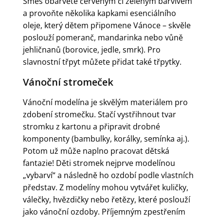
Směs obarvěte červeným či zeleným barvivem
a provoňte několika kapkami esenciálního
oleje, který dětem připomene Vánoce – skvěle
poslouží pomeranč, mandarinka nebo vůně
jehličnanů (borovice, jedle, smrk). Pro
slavnostní třpyt můžete přidat také třpytky.
Vánoční stromeček
Vánoční modelína je skvělým materiálem pro
zdobení stromečku. Stačí vystřihnout tvar
stromku z kartonu a připravit drobné
komponenty (bambulky, korálky, semínka aj.).
Potom už může naplno pracovat dětská
fantazie! Děti stromek nejprve modelínou
„vybarví“ a následně ho ozdobí podle vlastních
představ. Z modelíny mohou vytvářet kuličky,
válečky, hvězdičky nebo řetězy, které poslouží
jako vánoční ozdoby. Příjemným zpestřením