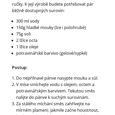
ručky. K její výrobě budete potřebovat pár
běžně dostupných surovin:
300 ml vody
150g hladké mouky (lze i polohrubé)
75g soli
2 lžíce octa
1 lžíce oleje
potravinářské barvivo (gelové/sypké)
Postup:
Do nepřilnavé pánve nasypte mouku a sůl.
V míse smíchejte vodu s olejem, octem a
potravinářským barvivem. Tekutou směs
nalijte do pánve k suchým surovinám.
Za stálého míchání směs zahřívejte na
mírném plameni. Jakmile začne houstnout,