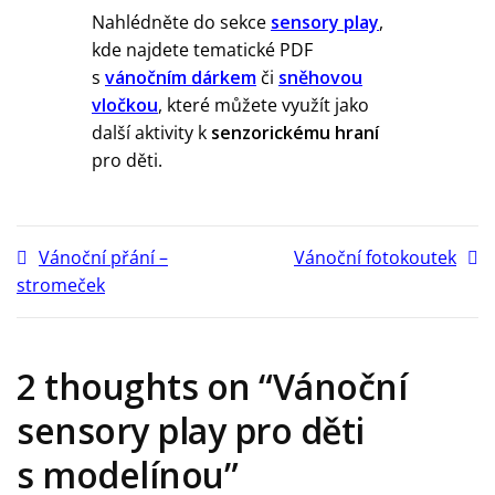
Nahlédněte do sekce
sensory play
,
kde najdete tematické PDF
s
vánočním dárkem
či
sněhovou
vločkou
, které můžete využít jako
další aktivity k
senzorickému hraní
pro děti.
Vánoční přání –
Vánoční fotokoutek
stromeček
2 thoughts on “
Vánoční
sensory play pro děti
s modelínou
”