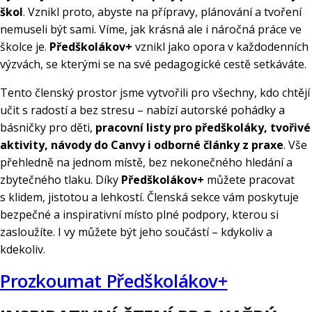
škol
. Vznikl proto, abyste na přípravy, plánování a tvoření
nemuseli být sami. Víme, jak krásná ale i náročná práce ve
školce je.
Předškolákov+
vznikl jako opora v každodenních
výzvách, se kterými se na své pedagogické cestě setkáváte.
Tento členský prostor jsme vytvořili pro všechny, kdo chtějí
učit s radostí a bez stresu – nabízí autorské pohádky a
básničky pro děti,
pracovní listy pro předškoláky, tvořivé
aktivity, návody do Canvy i odborné články z praxe
. Vše
přehledně na jednom místě, bez nekonečného hledání a
zbytečného tlaku. Díky
Předškolákov+
můžete pracovat
s klidem, jistotou a lehkostí. Členská sekce vám poskytuje
bezpečné a inspirativní místo plné podpory, kterou si
zasloužíte. I vy můžete být jeho součástí – kdykoliv a
kdekoliv.
Prozkoumat Předškolákov+