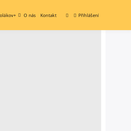
olákov+
O nás
Kontakt
Přihlášení