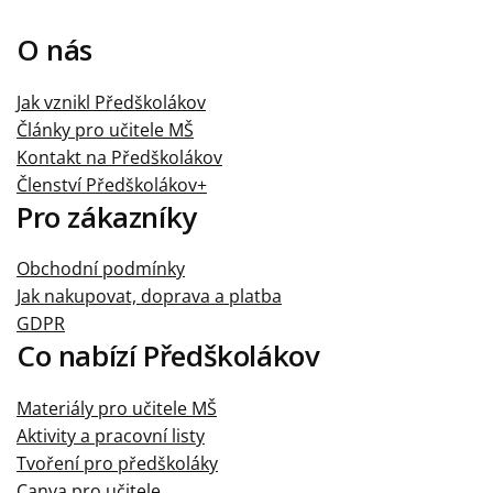
O nás
Jak vznikl Předškolákov
Články pro učitele MŠ
Kontakt na Předškolákov
Členství Předškolákov+
Pro zákazníky
Obchodní podmínky
Jak nakupovat, doprava a platba
GDPR
Co nabízí Předškolákov
Materiály pro učitele MŠ
Aktivity a pracovní listy
Tvoření pro předškoláky
Canva pro učitele