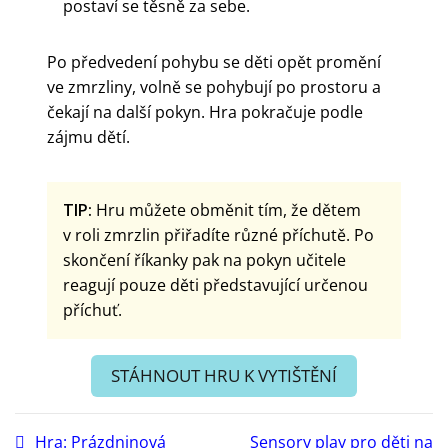
postaví se těsně za sebe.
Po předvedení pohybu se děti opět promění
ve zmrzliny, volně se pohybují po prostoru a
čekají na další pokyn. Hra pokračuje podle
zájmu dětí.
TIP:
Hru můžete obměnit tím, že dětem
v roli zmrzlin přiřadíte různé příchutě. Po
skončení říkanky pak na pokyn učitele
reagují pouze děti představující určenou
příchuť.
STÁHNOUT HRU K VYTIŠTĚNÍ
Hra: Prázdninová
Sensory play pro děti na