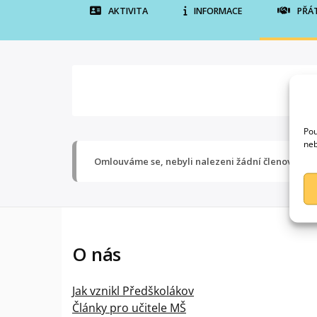
AKTIVITA
INFORMACE
PŘÁ
Pou
neb
Omlouváme se, nebyli nalezeni žádní členové.
O nás
Jak vznikl Předškolákov
Články pro učitele MŠ