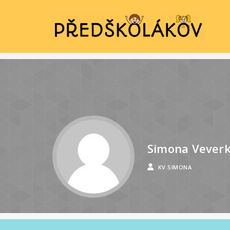
P
Simona Vever
KV.SIMONA