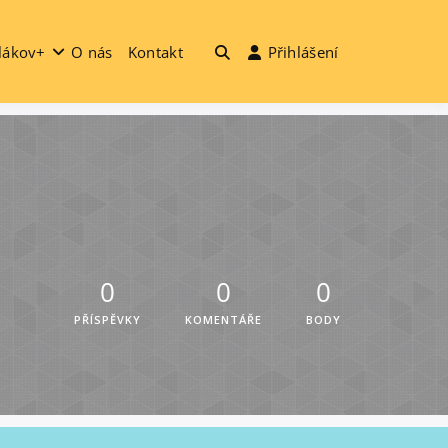
lákov+
O nás
Kontakt
Přihlášení
0
0
0
PŘÍSPĚVKY
KOMENTÁŘE
BODY