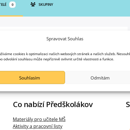
TELÉ
SKUPINY
0
Seřadit podle:
Naposledy aktivní
Spravovat Souhlas
žíváme cookies k optimalizaci našich webových stránek a našich služeb. Nesouh
o odvolání souhlasu může nepříznivě ovlivnit určité vlastnosti a funkce.
Souhlasím
Odmítám
Co nabízí Předškolákov
S
Materiály pro učitele MŠ
Aktivity a pracovní listy