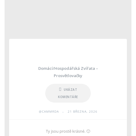
Domácí/hospodářská Zvířata –
Prosvětlovačky
UKÁZAT
KOMENTÁŘE
•
@CAMMRDA
21 BŘEZNA, 2026
Ty jsou prostě krásné. 🙂