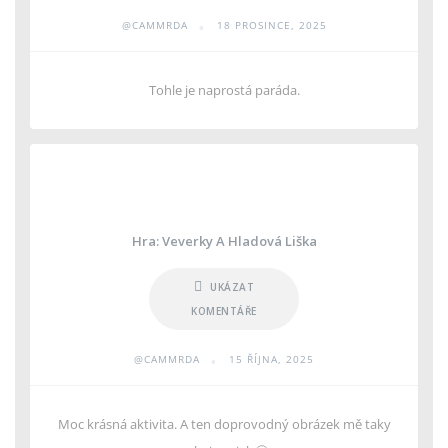
•
@CAMMRDA
18 PROSINCE, 2025
Tohle je naprostá paráda.
Hra: Veverky A Hladová Liška
UKÁZAT
KOMENTÁŘE
•
@CAMMRDA
15 ŘÍJNA, 2025
Moc krásná aktivita. A ten doprovodný obrázek mě taky