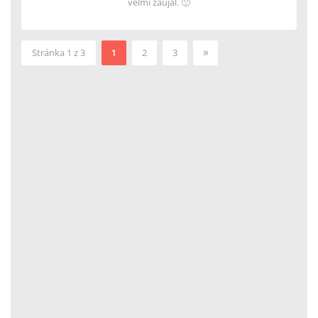
velmi zaujal. 🙂
»
Stránka 1 z 3
1
2
3
2