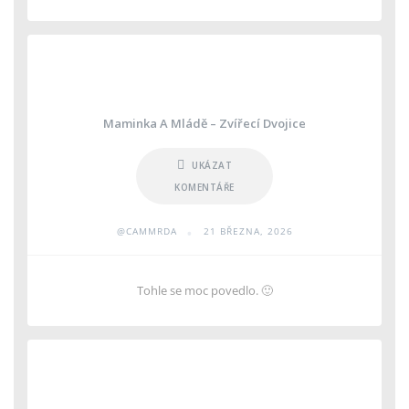
Maminka A Mládě – Zvířecí Dvojice
UKÁZAT
KOMENTÁŘE
•
@CAMMRDA
21 BŘEZNA, 2026
Tohle se moc povedlo. 🙂